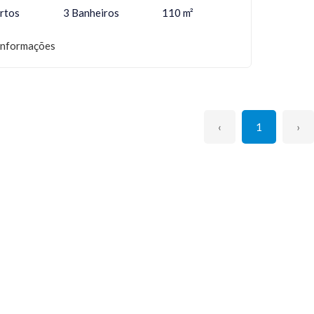
rtos
3 Banheiros
110 m²
informações
‹
1
›