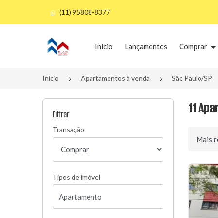
(11) 95808-8377
Página inicial
Início
Lançamentos
Comprar
Início
Apartamentos à venda
São Paulo/SP
11 Apa
Filtrar
Transação
Ordenar 
Tipos de imóvel