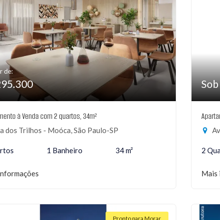
r de:
295.300
Sob
mento à Venda com 2 quartos, 34m²
Aparta
a dos Trilhos - Moóca, São Paulo-SP
Ave
rtos
1 Banheiro
34 m²
2 Qua
informações
Mais 
Pronto para Morar