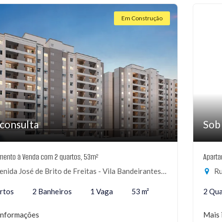
Em Construção
consulta
Sob
mento à Venda com 2 quartos, 53m²
Aparta
ida José de Brito de Freitas - Vila Bandeirantes, São Paulo-SP
Ru
rtos
2 Banheiros
1 Vaga
53 m²
2 Qua
informações
Mais 