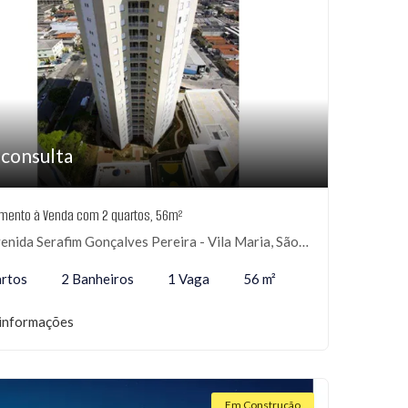
 consulta
mento à Venda com 2 quartos, 56m²
nida Serafim Gonçalves Pereira - Vila Maria, São Paulo-SP
rtos
2 Banheiros
1 Vaga
56 m²
informações
Em Construção