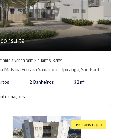
 consulta
mento à Venda com 2 quartos, 32m²
a Malvina Ferrara Samarone - Ipiranga, São Paulo-SP
rtos
2 Banheiros
32 m²
informações
Em Construção