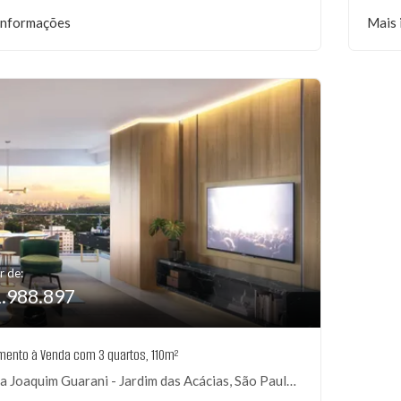
informações
Mais 
r de:
1.988.897
mento à Venda com 3 quartos, 110m²
 Joaquim Guarani - Jardim das Acácias, São Paulo-SP