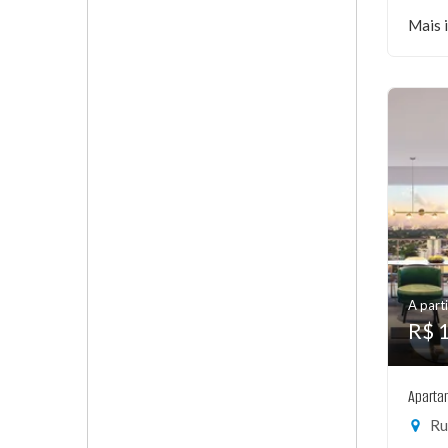
Mais 
A parti
R$ 
Aparta
Rua