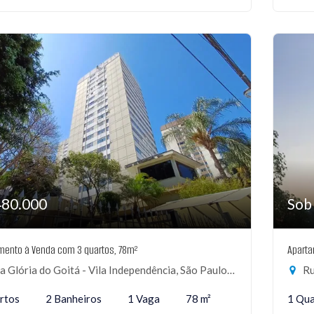
480.000
Sob
mento à Venda com 3 quartos, 78m²
Aparta
 Glória do Goitá - Vila Independência, São Paulo-SP
Rua
rtos
2 Banheiros
1 Vaga
78 m²
1 Qu