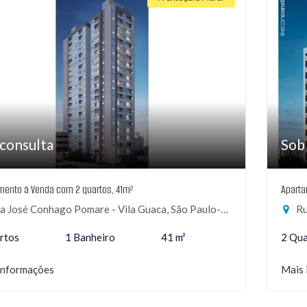
consulta
Sob
mento à Venda com 2 quartos, 41m²
Aparta
 José Conhago Pomare - Vila Guaca, São Paulo-SP
Ru
rtos
1 Banheiro
41 m²
2 Qua
informações
Mais 