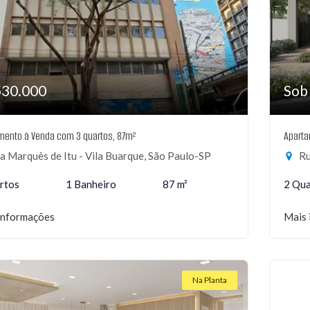
530.000
Sob
mento à Venda com 3 quartos, 87m²
Aparta
 Marquês de Itu - Vila Buarque, São Paulo-SP
Ru
rtos
1 Banheiro
87 m²
2 Qua
informações
Mais 
Na Planta