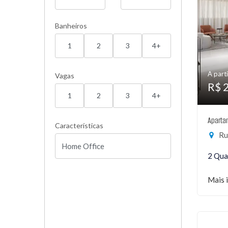
Banheiros
1
2
3
4+
A parti
Vagas
R$ 
1
2
3
4+
Aparta
Características
Ru
2 Qua
Mais 