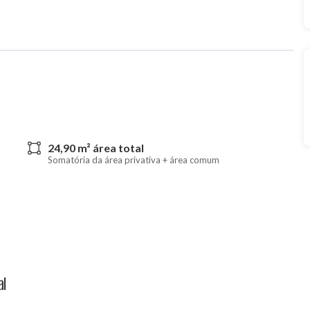
24,90 m² área total
Somatória da área privativa + área comum
al