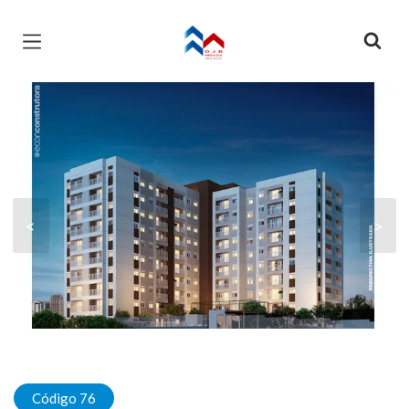
Página inicial
<
>
Código 76