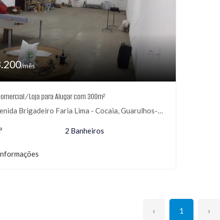
3.200
/mês
Comercial/Loja para Alugar com 300m²
nida Brigadeiro Faria Lima - Cocaia, Guarulhos-SP
²
2 Banheiros
informações
‹
1
›