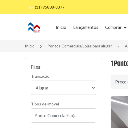
(11) 95808-8377
Página inicial
Início
Lançamentos
Comprar
Início
Pontos Comerciais/Lojas para alugar
A
1 Pont
Filtrar
Transação
Ordenar 
Tipos de imóvel