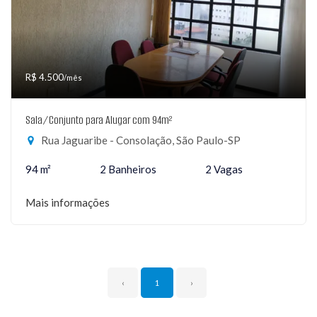
R$ 4.500
/mês
Sala/Conjunto para Alugar com 94m²
Rua Jaguaribe - Consolação, São Paulo-SP
94 m²
2 Banheiros
2 Vagas
Mais informações
‹
1
›