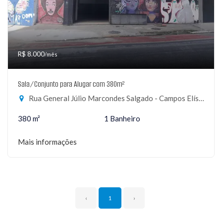
R$ 8.000
/mês
Sala/Conjunto para Alugar com 380m²
Rua General Júlio Marcondes Salgado - Campos Elíseos, São Paulo-SP
380 m²
1 Banheiro
Mais informações
‹
1
›