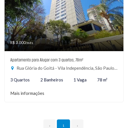
R$ 3.000
/mês
Apartamento para Alugar com 3 quartos, 78m²
Rua Glória do Goitá - Vila Independência, São Paulo-SP
3 Quartos
2 Banheiros
1 Vaga
78 m²
Mais informações
‹
1
›