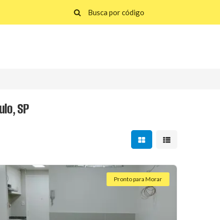
ulo, SP
Mostrar resultados em 
Mostrar resultad
Pronto para Morar