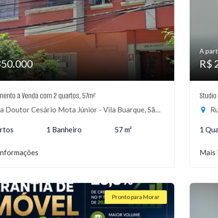
A part
350.000
R$ 
mento à Venda com 2 quartos, 57m²
Studio
 Doutor Cesário Mota Júnior - Vila Buarque, São Paulo-SP
Ru
rtos
1 Banheiro
57 m²
1 Qu
informações
Mais 
Pronto para Morar