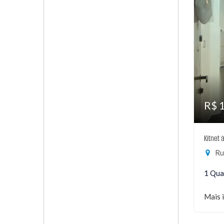
R$ 
Kitnet 
Rua
1 Qua
Mais 