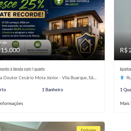
r de:
215.000
R$ 
mento à Venda com 1 quarto
Aparta
 Doutor Cesário Mota Júnior - Vila Buarque, São Paulo-SP
Ru
rto
1 Banheiro
1 Qu
informações
Mais 
Exclusivo