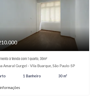
210.000
mento à Venda com 1 quarto, 30m²
a Amaral Gurgel - Vila Buarque, São Paulo-SP
arto
1 Banheiro
30 m²
informações