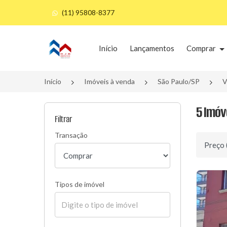
(11) 95808-8377
Página inicial
Início
Lançamentos
Comprar
Início
Imóveis à venda
São Paulo/SP
V
5 Imóv
Filtrar
Transação
Ordenar 
Tipos de imóvel