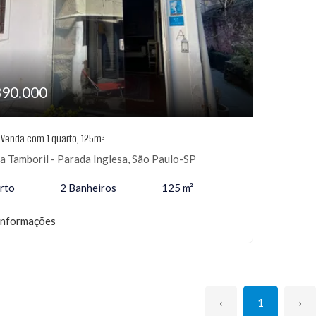
390.000
 Venda com 1 quarto, 125m²
 Tamboril - Parada Inglesa, São Paulo-SP
rto
2 Banheiros
125 m²
informações
‹
1
›