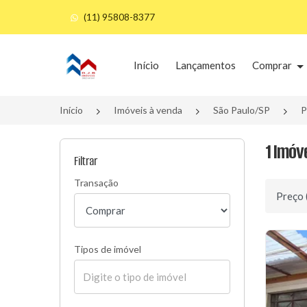
(11) 95808-8377
Página inicial
Início
Lançamentos
Comprar
Início
Imóveis à venda
São Paulo/SP
P
1 Imóv
Filtrar
Transação
Ordenar 
Tipos de imóvel