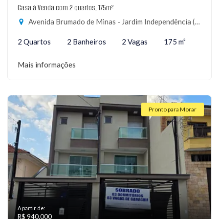
Casa à Venda com 2 quartos, 175m²
Avenida Brumado de Minas - Jardim Independência (São Paulo), São Paulo-SP
2 Quartos
2 Banheiros
2 Vagas
175 m²
Mais informações
Pronto para Morar
A partir de:
R$ 940.000