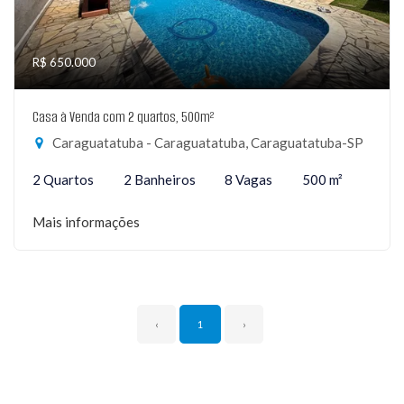
R$ 650.000
Casa à Venda com 2 quartos, 500m²
Caraguatatuba - Caraguatatuba, Caraguatatuba-SP
2 Quartos
2 Banheiros
8 Vagas
500 m²
Mais informações
‹
1
›