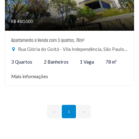
R$ 480.000
Apartamento à Venda com 3 quartos, 78m²
Rua Glória do Goitá - Vila Independência, São Paulo-SP
3 Quartos
2 Banheiros
1 Vaga
78 m²
Mais informações
‹
1
›