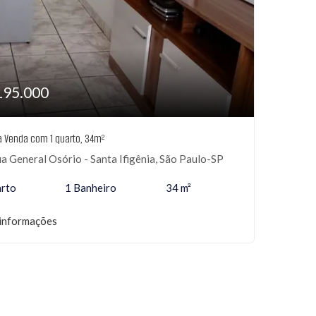
195.000
 à Venda com 1 quarto, 34m²
a General Osório - Santa Ifigênia, São Paulo-SP
arto
1 Banheiro
34 m²
informações