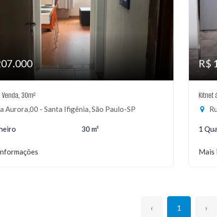
207.000
R$ 
à Venda, 30m²
Kitnet
 Aurora,00 - Santa Ifigênia, São Paulo-SP
Ru
heiro
30 m²
1 Qu
informações
Mais 
‹
1
›