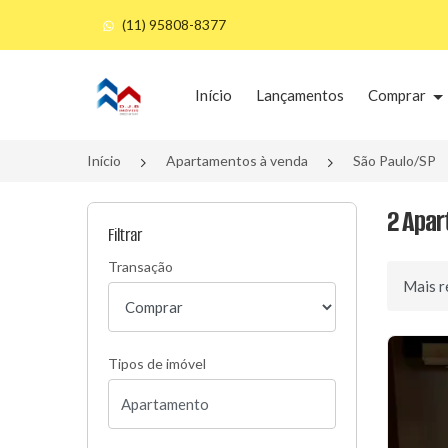
(11) 95808-8377
Página inicial
Início
Lançamentos
Comprar
Início
Apartamentos à venda
São Paulo/SP
2 Apar
Filtrar
Transação
Ordenar 
Tipos de imóvel