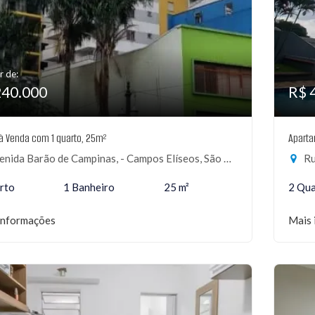
r de:
240.000
R$ 
 à Venda com 1 quarto, 25m²
Aparta
nida Barão de Campinas, - Campos Elíseos, São Paulo-SP
Ru
rto
1 Banheiro
25 m²
2 Qua
informações
Mais 