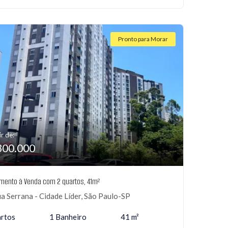
Pronto para Morar
ir de:
300.000
mento à Venda com 2 quartos, 41m²
a Serrana - Cidade Líder, São Paulo-SP
rtos
1 Banheiro
41 m²