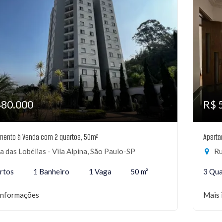
480.000
R$ 
mento à Venda com 2 quartos, 50m²
Aparta
 das Lobélias - Vila Alpina, São Paulo-SP
Ru
rtos
1 Banheiro
1 Vaga
50 m²
3 Qua
informações
Mais 