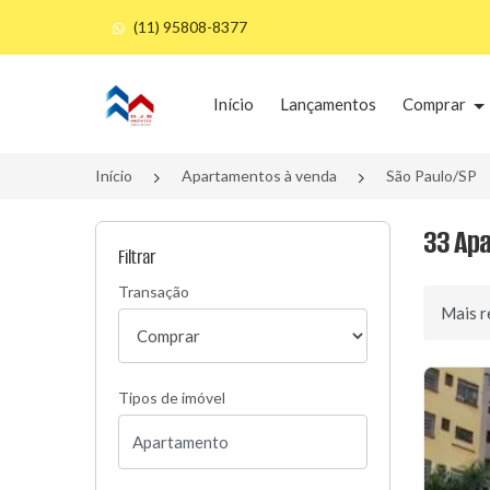
(11) 95808-8377
Página inicial
Início
Lançamentos
Comprar
Início
Apartamentos à venda
São Paulo/SP
33 Apa
Filtrar
Transação
Ordenar 
Tipos de imóvel