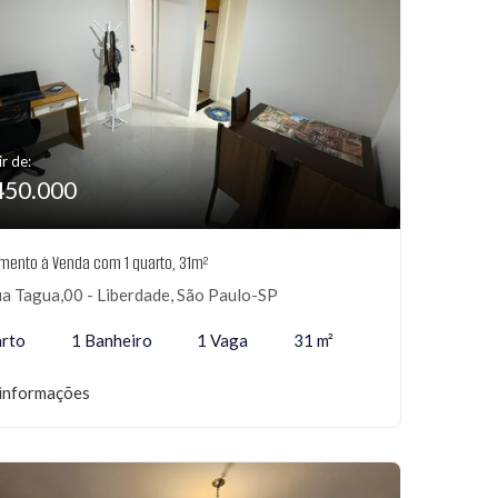
ir de:
450.000
mento à Venda com 1 quarto, 31m²
a Tagua,00 - Liberdade, São Paulo-SP
arto
1 Banheiro
1 Vaga
31 m²
informações