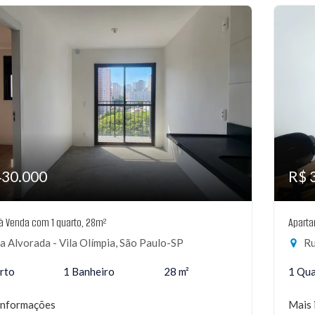
430.000
R$ 
 à Venda com 1 quarto, 28m²
Aparta
 Alvorada - Vila Olímpia, São Paulo-SP
Ru
rto
1 Banheiro
28 m²
1 Qu
informações
Mais 