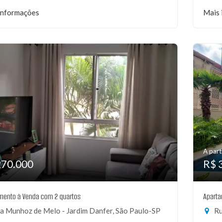
informações
Mais 
A part
270.000
R$ 
mento à Venda com 2 quartos
Aparta
a Munhoz de Melo - Jardim Danfer, São Paulo-SP
Rua