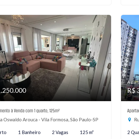
A part
1.250.000
R$ 
mento à Venda com 1 quarto, 125m²
Aparta
a Oswaldo Arouca - Vila Formosa, São Paulo-SP
Ru
rto
1 Banheiro
2 Vagas
125 m²
2 Qua