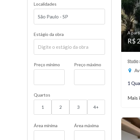
Localidades
A parti
Estágio da obra
R$ 
Studio
Preço mínimo
Preço máximo
Ave
1 Qua
Quartos
Mais 
1
2
3
4+
Área mínima
Área máxima