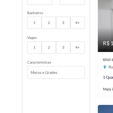
Banheiros
1
2
3
4+
Vagas
R$ 
1
2
3
4+
Kitnet 
Características
Rua
1 Qua
Mais 