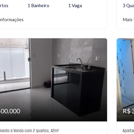
rtos
1 Banheiro
1 Vaga
3 Qua
informações
Mais 
400.000
R$ 
mento à Venda com 2 quartos, 42m²
Aparta