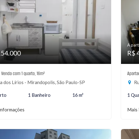
A part
154.000
R$ 
à Venda com 1 quarto, 16m²
Aparta
 dos Lírios - Mirandopolis, São Paulo-SP
Ru
rto
1 Banheiro
16 m²
1 Qu
informações
Mais 