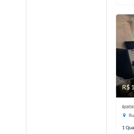
R$ 
Aparta
Ru
1 Qua