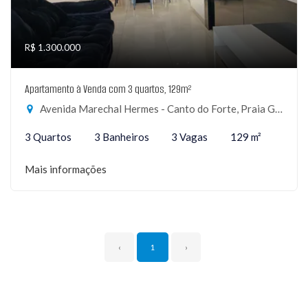
R$ 1.300.000
Apartamento à Venda com 3 quartos, 129m²
Avenida Marechal Hermes - Canto do Forte, Praia Grande-SP
3 Quartos
3 Banheiros
3 Vagas
129 m²
Mais informações
‹
1
›