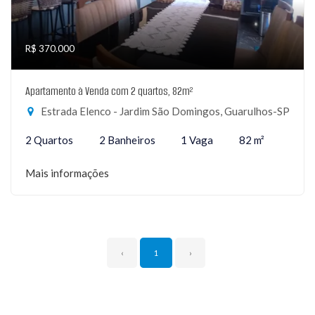
R$ 370.000
Apartamento à Venda com 2 quartos, 82m²
Estrada Elenco - Jardim São Domingos, Guarulhos-SP
2 Quartos
2 Banheiros
1 Vaga
82 m²
Mais informações
‹
1
›