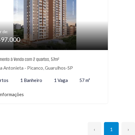
r de:
497.000
mento à Venda com 2 quartos, 57m²
a Antonieta - Picanco, Guarulhos-SP
rtos
1 Banheiro
1 Vaga
57 m²
informações
‹
1
›