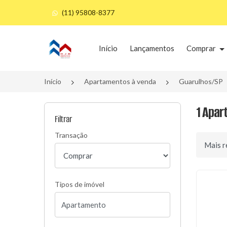
(11) 95808-8377
Página inicial
Início
Lançamentos
Comprar
Início
Apartamentos à venda
Guarulhos/SP
1 Apar
Filtrar
Transação
Ordenar 
Tipos de imóvel