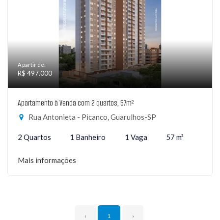
A partir de:
R$ 497.000
Apartamento à Venda com 2 quartos, 57m²
Rua Antonieta - Picanco, Guarulhos-SP
2 Quartos
1 Banheiro
1 Vaga
57 m²
Mais informações
‹
1
›