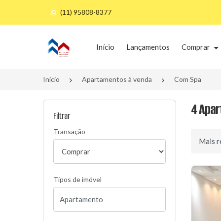
(11) 95808-8377
Página inicial
Início
Lançamentos
Comprar
Início
Apartamentos à venda
Com Spa
4 Apar
Filtrar
Transação
Ordenar 
Tipos de imóvel