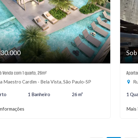
830.000
Sob
 à Venda com 1 quarto, 26m²
Aparta
a Maestro Cardim - Bela Vista, São Paulo-SP
Ru
rto
1 Banheiro
26 m²
1 Qu
informações
Mais 