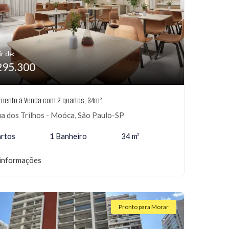
ir de:
295.300
mento à Venda com 2 quartos, 34m²
a dos Trilhos - Moóca, São Paulo-SP
rtos
1 Banheiro
34 m²
informações
Pronto para Morar