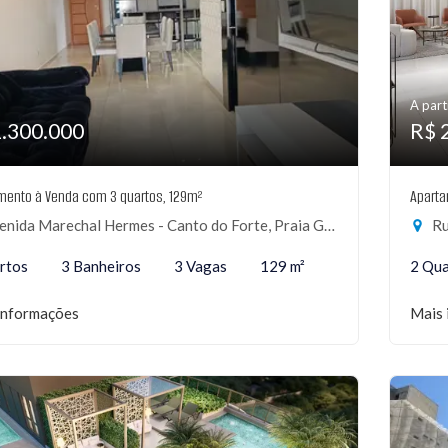
A part
1.300.000
R$ 
mento à Venda com 3 quartos, 129m²
Aparta
nida Marechal Hermes - Canto do Forte, Praia Grande-SP
Ru
rtos
3 Banheiros
3 Vagas
129 m²
2 Qua
informações
Mais 