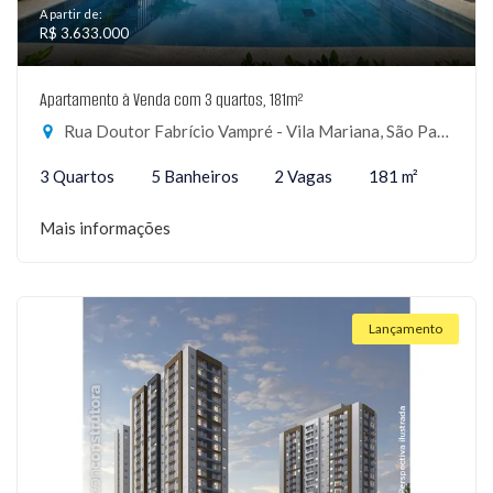
A partir de:
R$ 3.633.000
Apartamento à Venda com 3 quartos, 181m²
Rua Doutor Fabrício Vampré - Vila Mariana, São Paulo-SP
3 Quartos
5 Banheiros
2 Vagas
181 m²
Mais informações
Lançamento