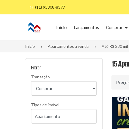
(11) 95808-8377
Página inicial
Início
Lançamentos
Comprar
Início
Apartamentos à venda
Até R$ 230 mil
15 Apa
Filtrar
Transação
Ordenar 
Tipos de imóvel