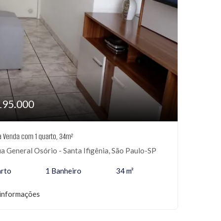
195.000
 à Venda com 1 quarto, 34m²
a General Osório - Santa Ifigênia, São Paulo-SP
arto
1 Banheiro
34 m²
informações