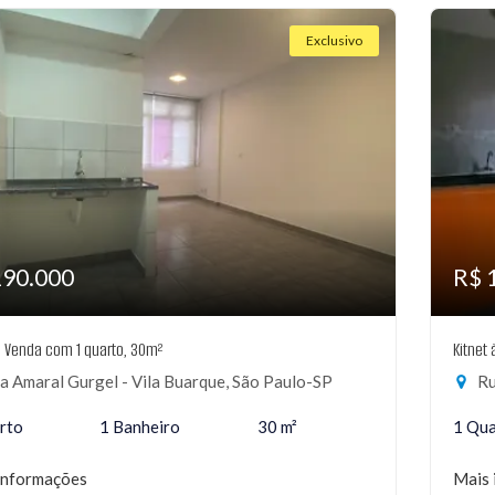
Exclusivo
190.000
R$ 
à Venda com 1 quarto, 30m²
Kitnet
 Amaral Gurgel - Vila Buarque, São Paulo-SP
Rua
rto
1 Banheiro
30 m²
1 Qu
informações
Mais 