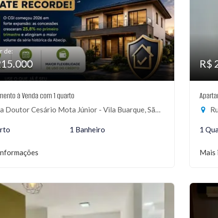
r de:
215.000
R$ 
mento à Venda com 1 quarto
Aparta
 Doutor Cesário Mota Júnior - Vila Buarque, São Paulo-SP
Ru
rto
1 Banheiro
1 Qu
informações
Mais 