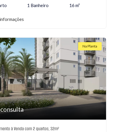
arto
1 Banheiro
16 m²
informações
Na Planta
 consulta
mento à Venda com 2 quartos, 32m²