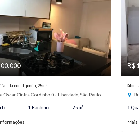
200.000
R$ 
 à Venda com 1 quarto, 25m²
Kitnet
 Oscar Cintra Gordinho,0 - Liberdade, São Paulo-SP
Ru
rto
1 Banheiro
25 m²
1 Qu
informações
Mais 